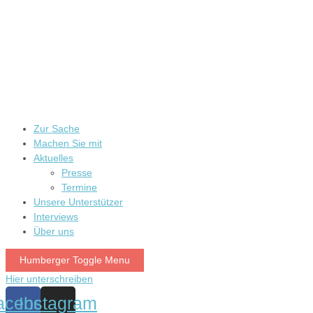
Zur Sache
Machen Sie mit
Aktuelles
Presse
Termine
Unsere Unterstützer
Interviews
Über uns
Humberger Toggle Menu
Hier unterschreiben
acebook
Instagram