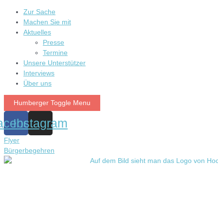
Zur Sache
Machen Sie mit
Aktuelles
Presse
Termine
Unsere Unterstützer
Interviews
Über uns
Humberger Toggle Menu
acebook
Instagram
Flyer
Bürgerbegehren